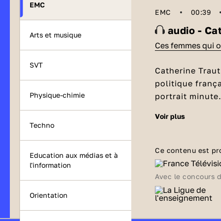
EMC
EMC
00:39
audi
Arts et musique
Ces femmes qui on
SVT
Catherine Traut
politique franç
Physique-chimie
portrait minute
voir plus
Qui est Cat
Techno
Catherine Trau
maire de Stras
Ce contenu est pr
Education aux médias et à
maire
d’une vill
l'information
création du tram
Avec le concours 
Producteur :
Li
centre-ville. El
Orientation
ministre de la 
Publié le 12/05
Matignon. Son e
Modifié le 30/