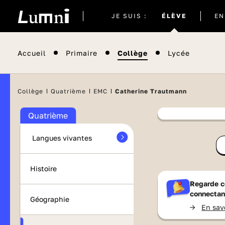
Site
JE SUIS :
ÉLÈVE
EN
actuel
Accueil
Primaire
Collège
Lycée
Maths
Collège
Quatrième
EMC
Catherine Trautmann
Français
Quatrième
Contenu
Langues vivantes
France 
Histoire
Regarde c
connectan
Géographie
->
En sav