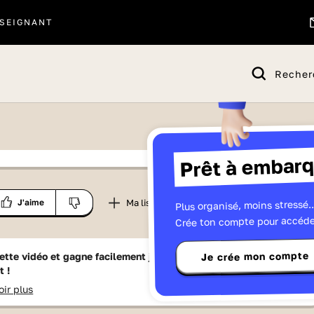
SEIGNANT
Recher
Prêt à embarq
 proposé par
Plus organisé, moins stressé..
Partager
Ma liste
J'aime
Télévisions
Crée ton compte pour accéde
Je crée mon compte
ette vidéo et gagne facilement jusqu'à
15 Lumniz
en te
t !
oir plus