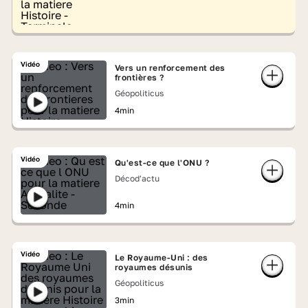
Vidéo
Vers un renforcement des
frontières ?
Géopoliticus
4min
Vidéo
Qu'est-ce que l'ONU ?
Décod'actu
4min
Vidéo
Le Royaume-Uni : des
royaumes désunis
Géopoliticus
3min