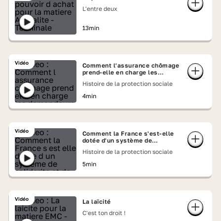
L'entre deux
13min
Vidéo
Comment l'assurance chômage
prend-elle en charge les
demandeurs d'emploi depuis
Histoire de la protection sociale
1958 ?
4min
Vidéo
Comment la France s'est-elle
dotée d'un système de
solidarité et de protection
Histoire de la protection sociale
sociale original ?
5min
Vidéo
La laïcité
C'est ton droit !