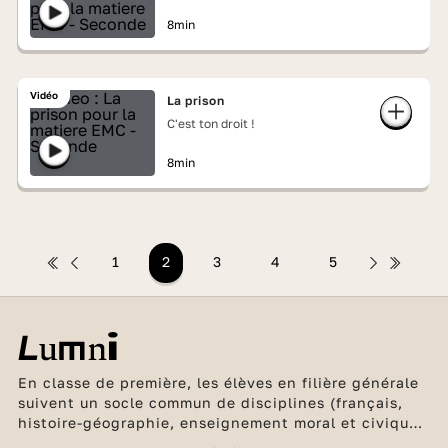
8min
Vidéo
La prison
C'est ton droit !
8min
1
2
3
4
5
En classe de première, les élèves en filière générale
suivent un socle commun de disciplines (français,
histoire-géographie, enseignement moral et civique,
2 langues vivantes, éducation physique et sportive,