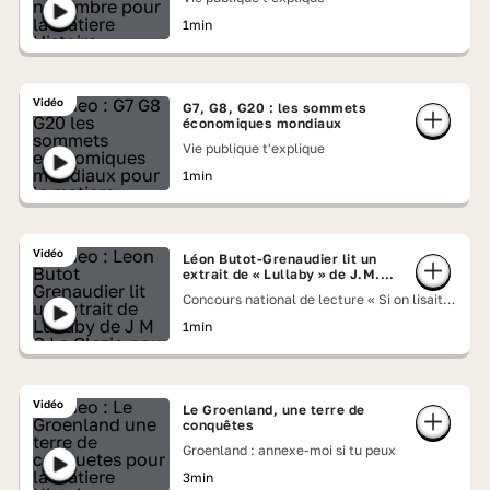
1min
Vidéo
G7, G8, G20 : les sommets
économiques mondiaux
Vie publique t'explique
1min
Vidéo
Léon Butot-Grenaudier lit un
extrait de « Lullaby » de J.M.G
Le Clézio
Concours national de lecture « Si on lisait à
voix haute » 2026
1min
Vidéo
Le Groenland, une terre de
conquêtes
Groenland : annexe-moi si tu peux
3min