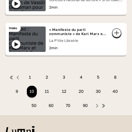
voix haute » 2026
2min
Vidéo
« Manifeste du parti
communiste » de Karl Marx et
Friedrich Engels
La P'tite Librairie
2min
1
2
3
4
5
8
9
10
11
12
20
30
40
50
60
70
90