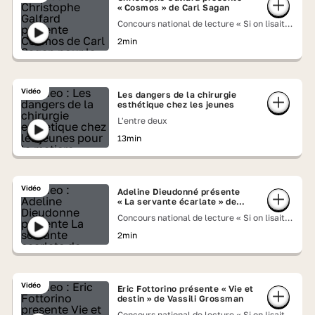
« Cosmos » de Carl Sagan
Concours national de lecture « Si on lisait à
voix haute » 2026
2min
Vidéo
Les dangers de la chirurgie
esthétique chez les jeunes
L'entre deux
13min
Vidéo
Adeline Dieudonné présente
« La servante écarlate » de
Margaret Atwood
Concours national de lecture « Si on lisait à
voix haute » 2026
2min
Vidéo
Eric Fottorino présente « Vie et
destin » de Vassili Grossman
Concours national de lecture « Si on lisait à