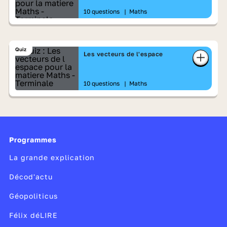
10 questions
|
Maths
Quiz
Les vecteurs de l'espace
10 questions
|
Maths
Programmes
La grande explication
Décod'actu
Géopoliticus
Félix déLIRE