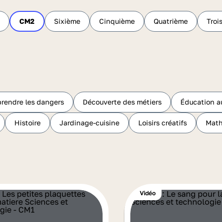
CM2
Sixième
Cinquième
Quatrième
Troi
rendre les dangers
Découverte des métiers
Éducation a
Histoire
Jardinage-cuisine
Loisirs créatifs
Mat
Vidéo