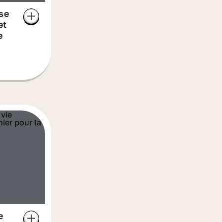
se
et
e
e