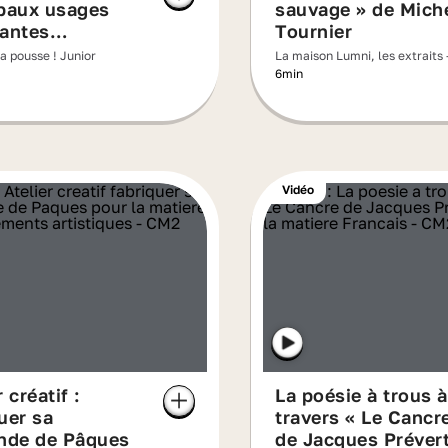
ipaux usages
sauvage » de Mich
lantes
Tournier
ques dans notre
a pousse ! Junior
La maison Lumni, les extraits 
ien ?
6min
Vidéo
 créatif :
La poésie à trous à
uer sa
travers « Le Cancr
ande de Pâques
de Jacques Préver