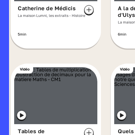
Catherine de Médicis
A la d
d'Uly
La maison Lumni, les extraits - Histoire
La maison 
5min
6min
Vidéo
Vidéo
Tables de
Quels 