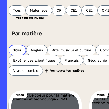
Tous
Maternelle
CP
CE1
CE2
CM1
Par matière
Tous
Anglais
Arts, musique et culture
Comp
Expériences scientifiques
Français
Géographie
Vivre ensemble
Vidéo
Vidéo