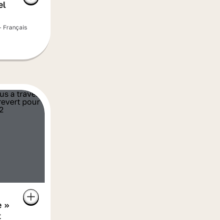
el
- Français
e »
t