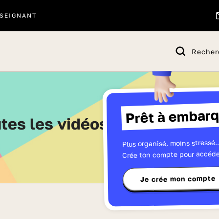
SEIGNANT
Recher
Prêt à embarq
utes les vidéos de CM2 - Pag
Plus organisé, moins stressé..
Crée ton compte pour accéde
Je crée mon compte