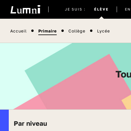
Site
JE SUIS :
ÉLÈVE
EN
actuel
Accueil
Primaire
Collège
Lycée
To
Par niveau