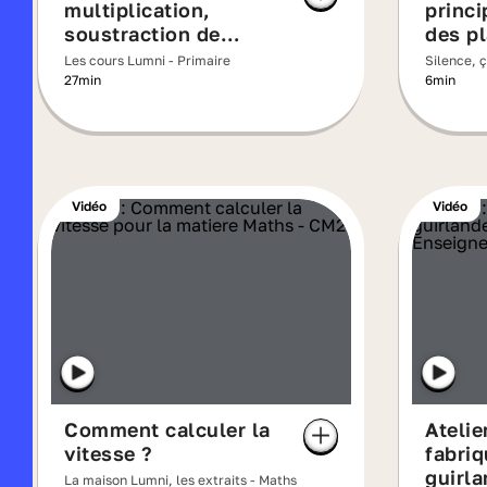
multiplication,
princ
soustraction de
des p
décimaux
exoti
Les cours Lumni - Primaire
Silence, ç
quotid
27min
6min
Vidéo
Vidéo
Comment calculer la
Atelier
vitesse ?
fabriq
guirl
La maison Lumni, les extraits - Maths