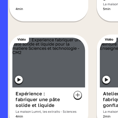
La maison 
toi-même
4min
5min
Vidéo
Vidéo
Expérience :
Atelier
fabriquer une pâte
fabriq
solide et liquide
gonfl
La maison Lumni, les extraits - Sciences
La maison 
toi-même
4min
2min