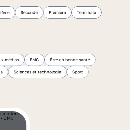
sième
Seconde
Première
Terminale
ux médias
EMC
Être en bonne santé
hs
Sciences et technologie
Sport