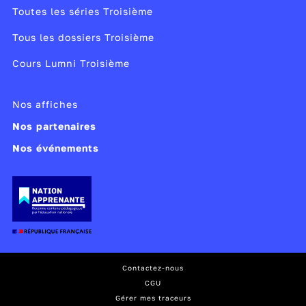
Toutes les séries Troisième
Tous les dossiers Troisième
Cours Lumni Troisième
Nos affiches
Nos partenaires
Nos événements
Contactez-nous
CGU
Gérer mes traceurs