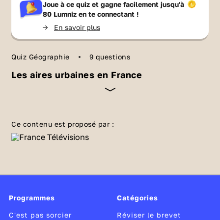
Joue à ce quiz et gagne facilement jusqu'à
80 Lumniz
en te connectant !
->
En savoir plus
Quiz Géographie
9 questions
Les aires urbaines en France
Comment s’organisent les aires urbaines et
comment structurent-elles le territoire
Ce contenu est proposé par :
français ? Tu veux vérifier que tu maitrises les
notions de ce chapitre ? Teste tes
connaissances avec ce quiz !
Programmes
Catégories
C'est pas sorcier
Réviser le brevet