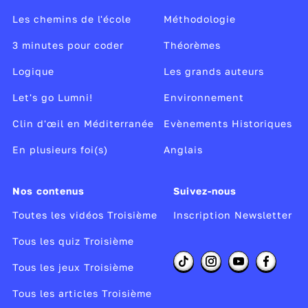
Les chemins de l'école
Méthodologie
Ce quiz a été réalisé à l'aide d'une intelligence
artificielle à partir des seuls contenus Lumni, en
3 minutes pour coder
Théorèmes
suivant les règles éditoriales de la plateforme. Il a été
Logique
Les grands auteurs
vérifié, corrigé et publié par un rédacteur de Lumni.
Let's go Lumni!
Environnement
Clin d'œil en Méditerranée
Evènements Historiques
En plusieurs foi(s)
Anglais
Nos contenus
Suivez-nous
Toutes les vidéos Troisième
Inscription Newsletter
Tous les quiz Troisième
Tous les jeux Troisième
Tous les articles Troisième