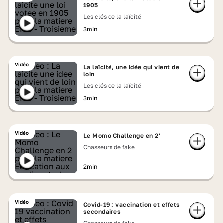
1905
Les clés de la laïcité
3min
Vidéo
La laïcité, une idée qui vient de
loin
Les clés de la laïcité
3min
Vidéo
Le Momo Challenge en 2'
Chasseurs de fake
2min
Vidéo
Covid-19 : vaccination et effets
secondaires
Chasseurs de fake