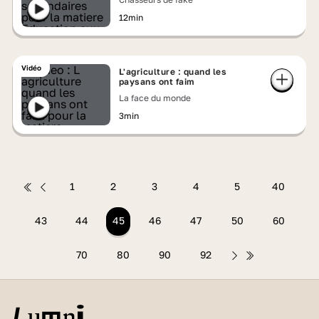
12min
Vidéo
L'agriculture : quand les
paysans ont faim
La face du monde
3min
1
2
3
4
5
40
43
44
45
46
47
50
60
70
80
90
92