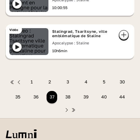
10:00:55
Vidéo
Stalingrad, Tsaritsyne, ville
emblématique de Staline
Apocalypse : Staline
10h6min
1
2
3
4
5
30
35
36
37
38
39
40
44