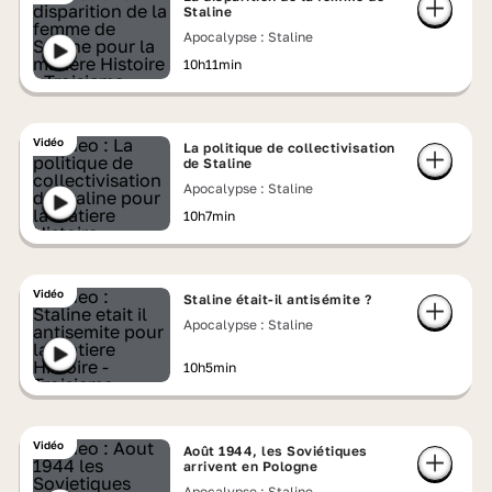
Staline
Apocalypse : Staline
10h11min
Vidéo
La politique de collectivisation
de Staline
Apocalypse : Staline
10h7min
Vidéo
Staline était-il antisémite ?
Apocalypse : Staline
10h5min
Vidéo
Août 1944, les Soviétiques
arrivent en Pologne
Apocalypse : Staline