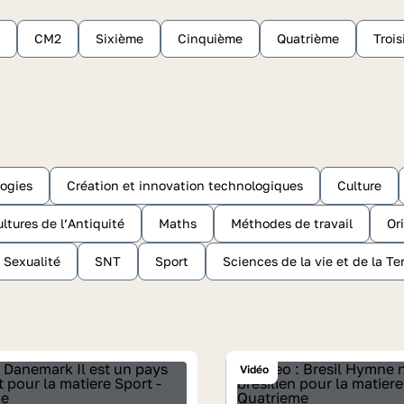
CM2
Sixième
Cinquième
Quatrième
Troi
ogies
Création et innovation technologiques
Culture
ltures de l’Antiquité
Maths
Méthodes de travail
Or
Sexualité
SNT
Sport
Sciences de la vie et de la Te
Vidéo