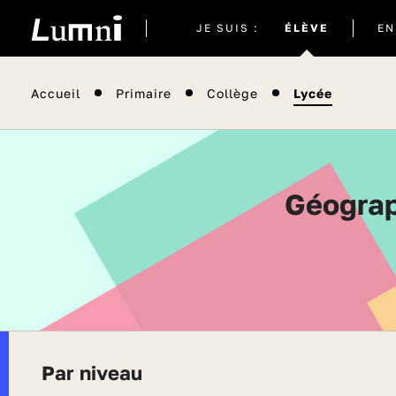
Site
JE SUIS :
ÉLÈVE
EN
actuel
Accueil
Primaire
Collège
Lycée
Géographie - Tous les contenus de Seconde -
Par niveau