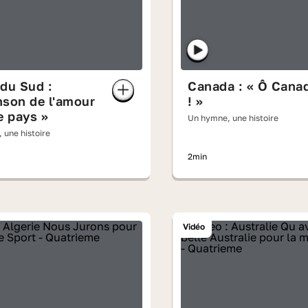
du Sud :
Canada : « Ô Cana
nson de l'amour
! »
e pays »
Un hymne, une histoire
 une histoire
2min
Vidéo