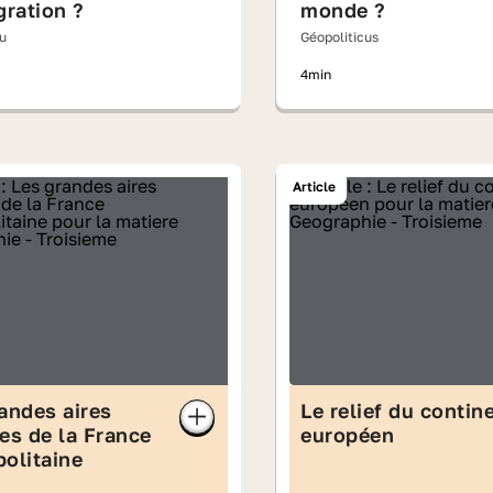
gration ?
monde ?
u
Géopoliticus
4min
Article
andes aires
Le relief du contin
es de la France
européen
olitaine