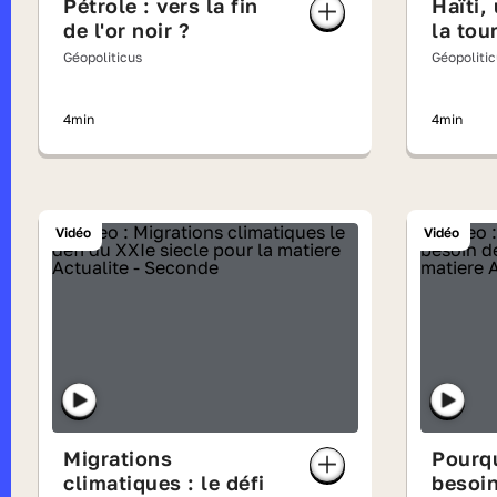
Pétrole : vers la fin
Haïti,
de l'or noir ?
la tou
Géopoliticus
Géopoliti
4min
4min
Vidéo
Vidéo
Migrations
Pourq
climatiques : le défi
besoin