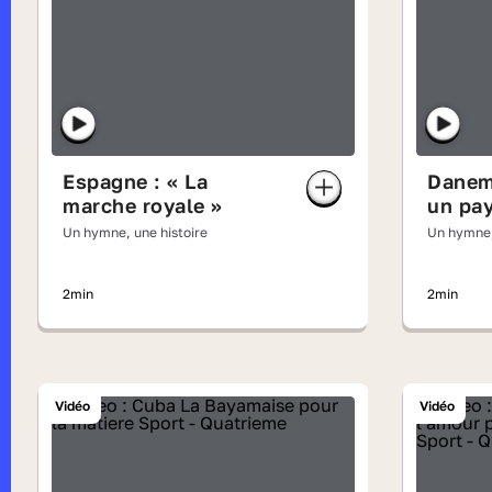
Espagne : « La
Danema
marche royale »
un pa
Un hymne, une histoire
Un hymne,
2min
2min
Vidéo
Vidéo