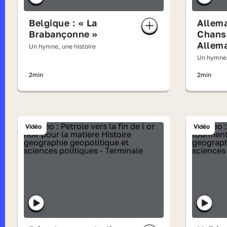
Belgique : « La
Allema
Brabançonne »
Chans
Allem
Un hymne, une histoire
Un hymne,
2min
2min
Vidéo
Vidéo