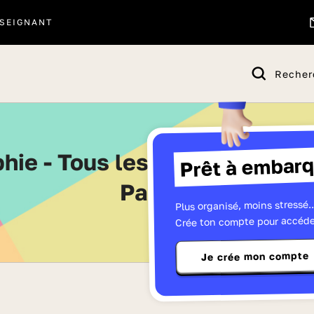
SEIGNANT
Recher
Prêt à embarq
Page 3
Plus organisé, moins stressé..
Crée ton compte pour accéde
Je crée mon compte