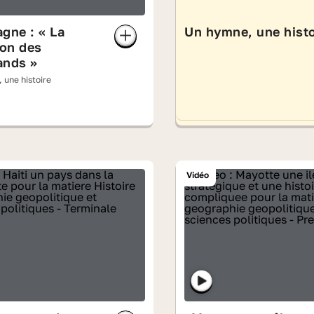
gne : « La
Un hymne, une histo
on des
ands »
 une histoire
Vidéo