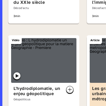
du XXIe siècle
l'immi
Décod'actu
Décod'act
3min
3min
Vidéo
Article
L'hydrodiplomatie, un
Les gr
enjeu géopolitique
urbain
métrop
Géopoliticus