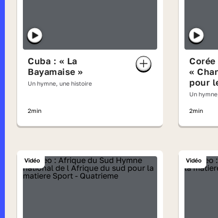
Cuba : « La
Corée 
Bayamaise »
« Cha
pour l
Un hymne, une histoire
Un hymne,
2min
2min
Vidéo
Vidéo