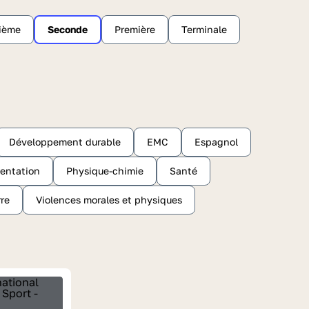
sième
Seconde
Première
Terminale
Développement durable
EMC
Espagnol
ientation
Physique-chimie
Santé
rre
Violences morales et physiques