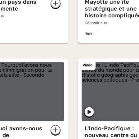
 un pays dans
Mayotte une île
rmente
stratégique et une
histoire compliqué
cus
Géopoliticus
4min
Vidéo
uoi avons-nous
L'Indo-Pacifique :
 de
nouveau centre du