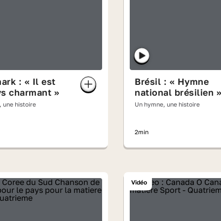
rk : « Il est
Brésil : « Hymne
ys charmant »
national brésilien 
 une histoire
Un hymne, une histoire
2min
Vidéo