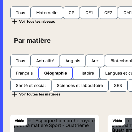
Tous
Maternelle
CP
CE1
CE2
CM1
Par matière
Tous
Actualité
Anglais
Arts
Biotechnol
Français
Géographie
Histoire
Langues et cu
Santé et social
Sciences et laboratoire
SES
Vidéo
Vidéo