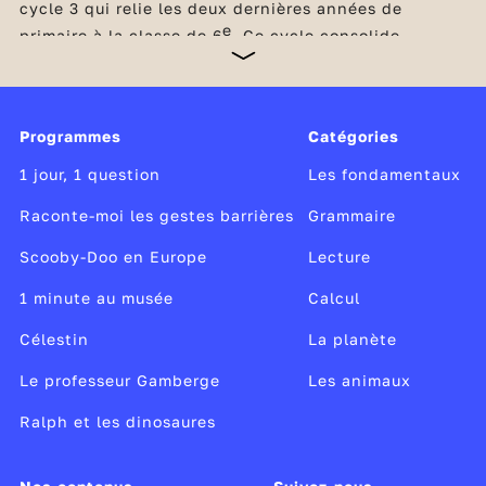
cycle 3 qui relie les deux dernières années de
e
primaire à la classe de 6
. Ce cycle consolide
l’acquisition des savoirs fondamentaux et initie la
transition des élèves vers le collège. Indispensables
à la réussite scolaire, la maîtrise de la langue
française et les compétences mathématiques restent
Programmes
Catégories
au cœur de tous les apprentissages du cycle. Dès le
CM1, les élèves consolident leurs apprentissages
1 jour, 1 question
Les fondamentaux
dans ces domaines et découvrent également les
sciences et la technologie,
Raconte-moi les gestes barrières
Grammaire
Scooby-Doo en Europe
Lecture
1 minute au musée
Calcul
Célestin
La planète
Le professeur Gamberge
Les animaux
Ralph et les dinosaures