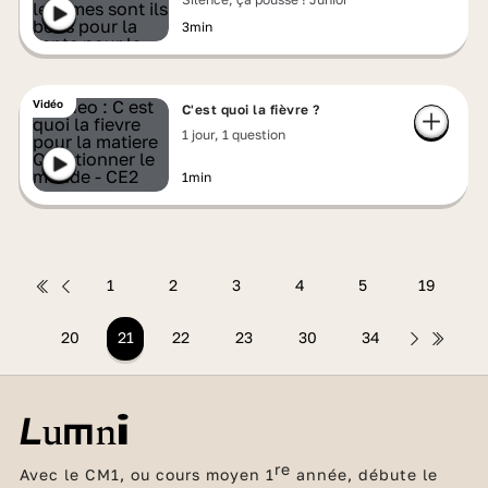
3min
Vidéo
C'est quoi la fièvre ?
1 jour, 1 question
1min
1
2
3
4
5
19
20
21
22
23
30
34
re
Avec le CM1, ou cours moyen 1
année, débute le