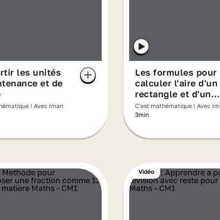
tir les unités
Les formules pour
ntenance et de
calculer l'aire d'un
e
rectangle et d'un
carré
hématique ! Avec Iman
C'est mathématique ! Avec I
3min
Vidéo