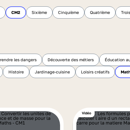
CM2
Sixième
Cinquième
Quatrième
Troi
endre les dangers
Découverte des métiers
Éducation a
Histoire
Jardinage-cuisine
Loisirs créatifs
Mat
Vidéo