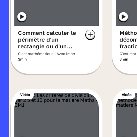
Comment calculer le
Métho
périmètre d'un
décom
rectangle ou d'un
fract
carré ?
C'est mathématique ! Avec Iman
C'est mat
3min
3min
Vidéo
Vidéo