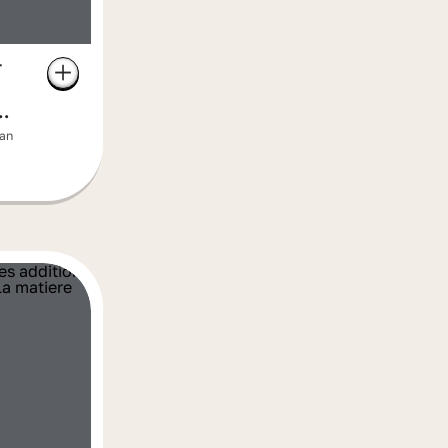
r
man