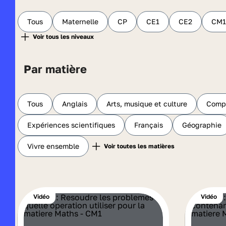
Tous
Maternelle
CP
CE1
CE2
CM1
Par matière
Tous
Anglais
Arts, musique et culture
Compr
Expériences scientifiques
Français
Géographie
Vivre ensemble
Vidéo
Vidéo