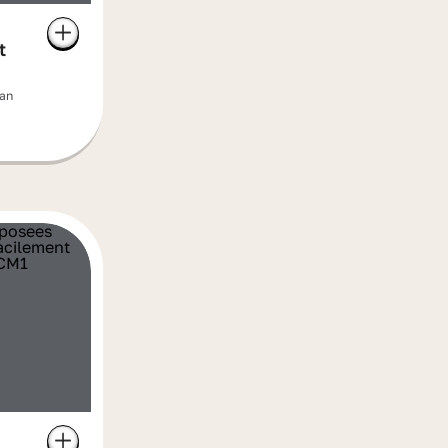
t
man