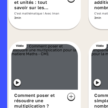
et unités : tout
additi
savoir sur les
nombr
nombres décimaux
C'est mathématique ! Avec Iman
C'est mat
3min
3min
Vidéo
Vidéo
Comment poser et
Comme
résoudre une
simpl
multiplication ?
nombr