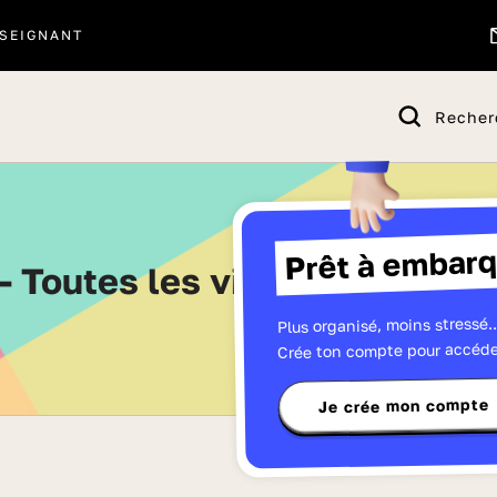
SEIGNANT
Recher
Prêt à embarq
 - Toutes les vidéos de CM2 -
Plus organisé, moins stressé..
Crée ton compte pour accéde
Je crée mon compte