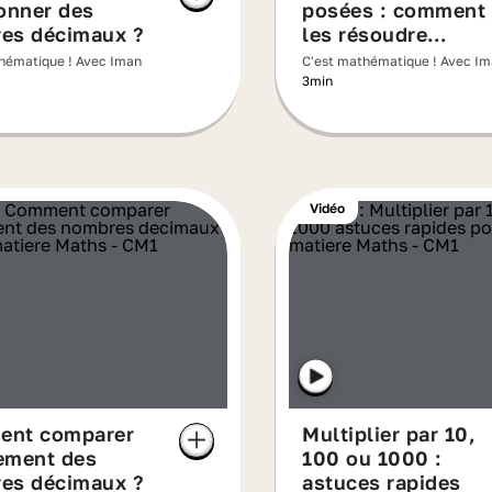
onner des
posées : comment
es décimaux ?
les résoudre
facilement ?
hématique ! Avec Iman
C'est mathématique ! Avec I
3min
Vidéo
nt comparer
Multiplier par 10,
ement des
100 ou 1000 :
es décimaux ?
astuces rapides