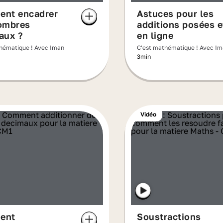
nt encadrer
Astuces pour les
ombres
additions posées e
aux ?
en ligne
hématique ! Avec Iman
C'est mathématique ! Avec I
3min
Vidéo
ent
Soustractions