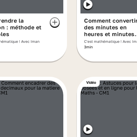
endre la
Comment converti
on : méthode et
des minutes en
les
heures et minutes
facilement ?
hématique ! Avec Iman
C'est mathématique ! Avec I
3min
Vidéo