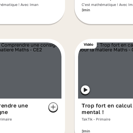
hématique ! Avec Iman
C'est mathématique ! Avec I
3min
Vidéo
endre une
Trop fort en calcul
gne
mental !
Primaire
TakTik - Primaire
3min