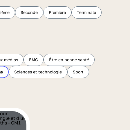
sième
Seconde
Première
Terminale
ux médias
EMC
Être en bonne santé
hs
Sciences et technologie
Sport