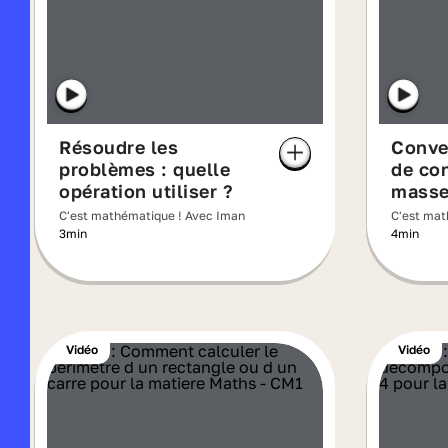
Résoudre les
Conver
problèmes : quelle
de co
opération utiliser ?
mass
C'est mathématique ! Avec Iman
C'est mat
3min
4min
Vidéo
Vidéo