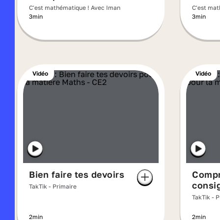
C'est mathématique ! Avec Iman
C'est mat
3min
3min
Vidéo
Vidéo
Bien faire tes devoirs
Compr
consi
TakTik - Primaire
TakTik - 
2min
2min