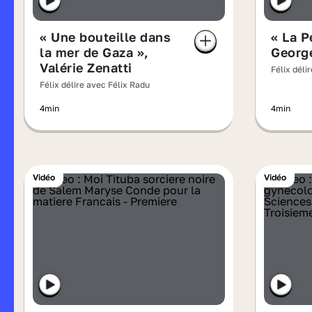
« Une bouteille dans
« La P
la mer de Gaza »,
Georg
Valérie Zenatti
Félix déli
Félix délire avec Félix Radu
4min
4min
Vidéo
Vidéo