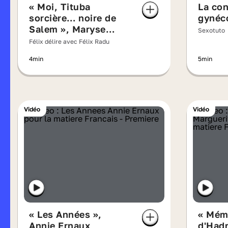
« Moi, Tituba
La con
sorcière… noire de
gynéc
Salem », Maryse
Sexotuto
Condé
Félix délire avec Félix Radu
4min
5min
Vidéo
Vidéo
« Les Années »,
« Mém
Annie Ernaux
d'Hadr