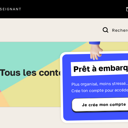
SEIGNANT
Recher
Prêt à embarq
Tous les contenus - Page 19
Plus organisé, moins stressé..
Crée ton compte pour accéde
Je crée mon compte