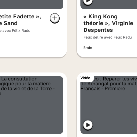
etite Fadette »,
« King Kong
e Sand
théorie », Virginie
Despentes
re avec Félix Radu
Félix délire avec Félix Radu
5min
Vidéo