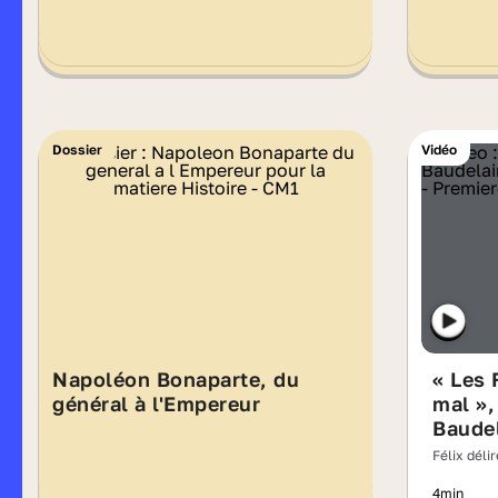
Dossier
Vidéo
Napoléon Bonaparte, du
« Les 
général à l'Empereur
mal »,
Baudel
Félix déli
4min