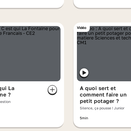
Vidéo
qui La
A quoi sert et
ne ?
comment faire un
petit potager ?
uestion
Silence, ça pousse ! Junior
5min