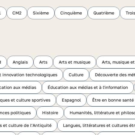
1
CM2
Sixième
Cinquième
Quatrième
Troi
d
Anglais
Arts
Arts et musique
Arts, musique et
t innovation technologiques
Culture
Découverte des mét
cation aux médias
Éducation aux médias et à l'information
ques et culture sportives
Espagnol
Être en bonne santé
ences politiques
Histoire
Humanités, littérature et philos
s et culture de l’Antiquité
Langues, littératures et cultures ét