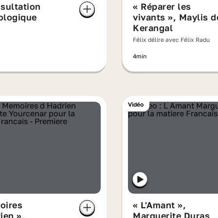
sultation
« Réparer les
ologique
vivants », Maylis d
Kerangal
Félix délire avec Félix Radu
4min
Vidéo
oires
« L'Amant »,
ien »,
Marguerite Duras