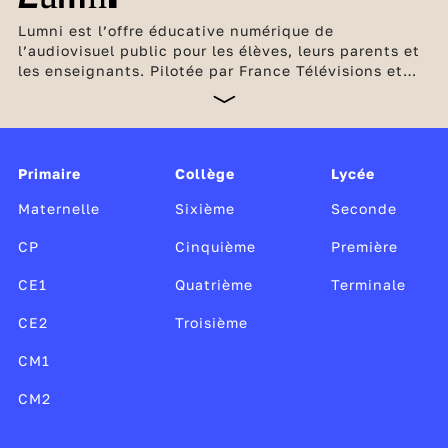
Lumni est l’offre éducative numérique de
l’audiovisuel public pour les élèves, leurs parents et
les enseignants. Pilotée par France Télévisions et
l’INA, en partenariat avec Arte, France Médias
Monde, Radio France et TV5 Monde, cette offre
unique, gratuite et sans publicité est soutenue par le
ministère de l’Éducation nationale et de la Jeunesse,
Canopé, le CLEMI, ainsi que par le ministère de la
Primaire
Collège
Lycée
Culture.
Maternelle
Sixième
Seconde
CP
Cinquième
Première
CE1
Quatrième
Terminale
CE2
Troisième
CM1
CM2