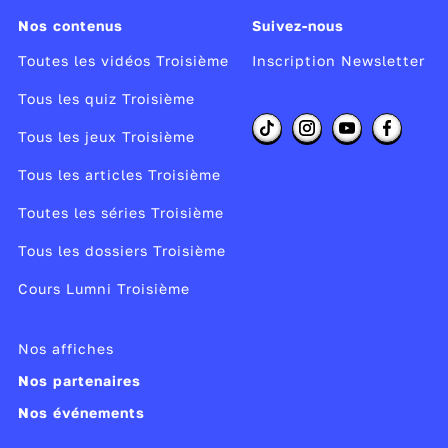
Nos contenus
Suivez-nous
Pour en savoir plus sur la
Première Guerre
Mondiale
, découvrez en vidéo :
Toutes les vidéos Troisième
Inscription Newsletter
Tous les quiz Troisième
L'
avancée allemande
en septembre 1914 ;
Tous les jeux Troisième
l'historien Pierre Miquel qui revient sur
l'origine du mot «
poilu
» et évoque la
Tous les articles Troisième
condition des soldats français pendant la
Toutes les séries Troisième
Grande Guerre.
Tous les dossiers Troisième
Réalisateur :
Isabelle Clarke, Daniel Costelle
Cours Lumni Troisième
Producteur :
CC&C, idéacom International Inc
Année de production :
2013
Nos affiches
Publié le 10/03/14
Nos partenaires
Modifié le 24/03/26
Nos événements