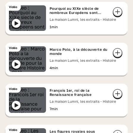
Vidéo
Pourquoi au XIXe siècle de
nombreux Européens sont
partis à la conquête de l’ouest
La maison Lumni, les extraits - Histoire
des Etats-Unis ?
1min
Vidéo
Marco Polo, à la découverte du
monde
La maison Lumni, les extraits - Histoire
4min
Vidéo
François 1er, roi de la
Renaissance française
La maison Lumni, les extraits - Histoire
7min
Vidéo
Les figures royales sous