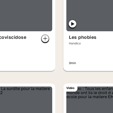
coviscidose
Les phobies
Handico
3min
Vidéo