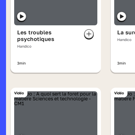
Les troubles
La sur
psychotiques
Handico
Handico
3min
3min
Vidéo
Vidéo