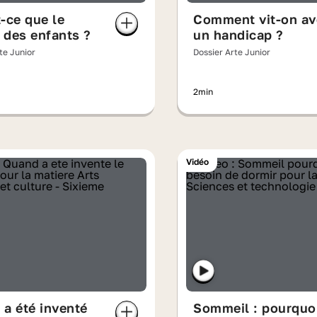
-ce que le
Comment vit-on av
l des enfants ?
un handicap ?
te Junior
Dossier Arte Junior
2min
Vidéo
a été inventé
Sommeil : pourquo