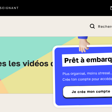
SEIGNANT
Recher
Prêt à embarq
tes les vidéos de Sixième - P
Plus organisé, moins stressé..
Crée ton compte pour accéde
Je crée mon compte