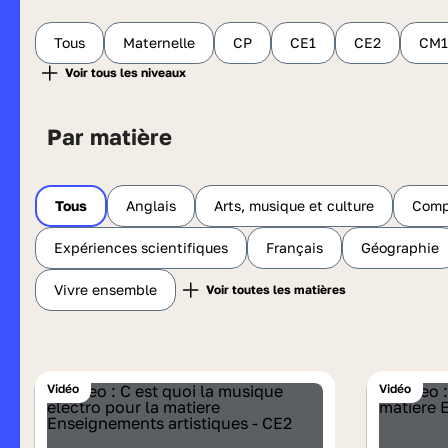
Tous
Maternelle
CP
CE1
CE2
CM1
Par matière
Tous
Anglais
Arts, musique et culture
Comp
Expériences scientifiques
Français
Géographie
Vivre ensemble
Vidéo
Vidéo