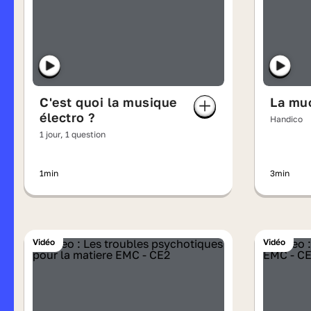
C'est quoi la musique
La mu
électro ?
Handico
1 jour, 1 question
1min
3min
Vidéo
Vidéo