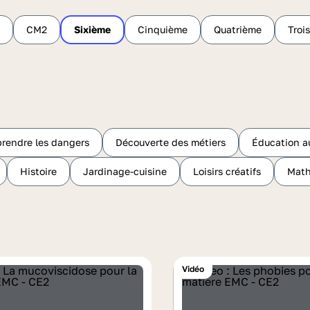
CM2
Sixième
Cinquième
Quatrième
Troi
rendre les dangers
Découverte des métiers
Éducation a
Histoire
Jardinage-cuisine
Loisirs créatifs
Mat
Vidéo