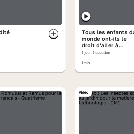
dité
Tous les enfants d
monde ont-ils le
droit d'aller à
l'école ?
1 jour, 1 question
1min
Vidéo