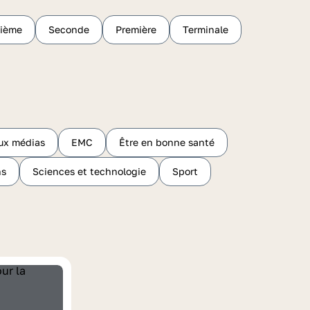
sième
Seconde
Première
Terminale
ux médias
EMC
Être en bonne santé
hs
Sciences et technologie
Sport