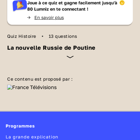
Joue à ce quiz et gagne facilement jusqu'à
80 Lumniz
en te connectant !
->
En savoir plus
Quiz Histoire
13 questions
La nouvelle Russie de Poutine
Retour sur la personnalité de Vladimir Poutine
avec ce quiz. En 2000, il devient président de
Ce contenu est proposé par :
la Fédération de Russie. L'ancien membre des
services secrets soviétiques cultive la
nostalgie de la puissance passée de la Russie
des tsars et de l'URSS. Aujourd'hui, la Russie
de
Poutine
est au cœur de la géopolitique
Programmes
mondiale et fait partie des 10 premières
puissances économiques mondiales.
La grande explication