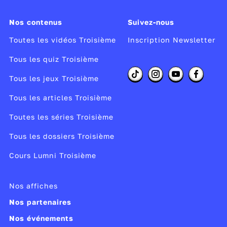
noblesse ancienne
. Elle représente l'hommage
e
du XIX
siècle finissant à une
Renaissance
que
Nos contenus
Suivez-nous
l'on redécouvrait alors avec un brin de
Toutes les vidéos Troisième
Inscription Newsletter
nostalgie. Une nostalgie qui fait tout le prix de
cette page toute en clair-obscur.
Tous les quiz Troisième
Tous les jeux Troisième
► Découvrez d'autres histoires autour de la
Tous les articles Troisième
musique
avec Chut
.
Toutes les séries Troisième
Réalisateur :
Gérard Louvin
Producteur :
RTS, Toutlecontenu.com
Tous les dossiers Troisième
Année de production :
2011
Cours Lumni Troisième
Publié le 04/07/14
Nos affiches
Modifié le 09/09/24
Nos partenaires
Nos événements