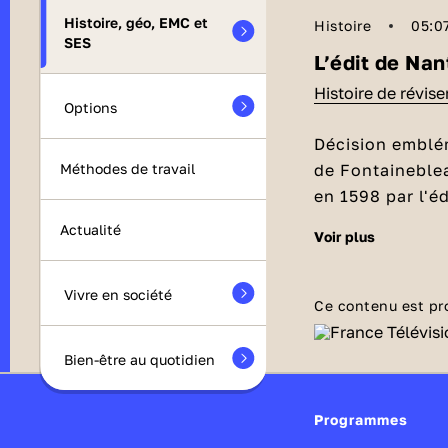
Histoire, géo, EMC et
Histoire
05:0
SES
L’édit de Nan
Histoire de révis
Options
Décision embl
de Fontaineblea
Méthodes de travail
en 1598 par l'é
de religions. R
Actualité
voir plus
Qu’est-ce qu
révocation, deu
en disent beauc
En 1598, le roi 
Vivre en société
Bourbons.
commencées tren
Ce contenu est pr
les catholique
Pour assurer un
Bien-être au quotidien
Fin de la co
converti au cat
royale, qui éta
Ce climat de tr
Programmes
Très majoritaire
1685
. Louis XIV