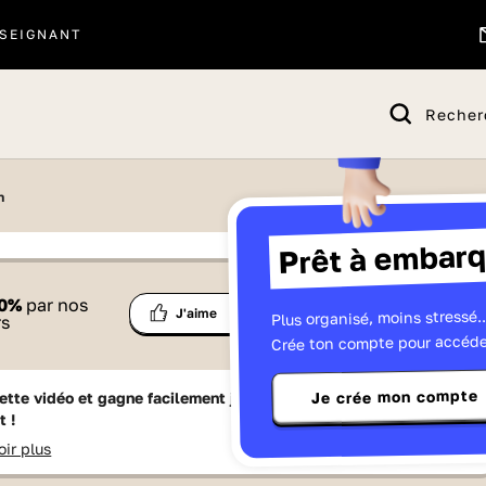
SEIGNANT
Recher
n
Prêt à embarq
 proposé par
0
%
par nos
Ma
Plus organisé, moins stressé..
Partage
J'aime
Télévisions
rs
liste
Crée ton compte pour accéde
Je crée mon compte
ette vidéo et gagne facilement jusqu'à
15 Lumniz
en te
t !
oir plus