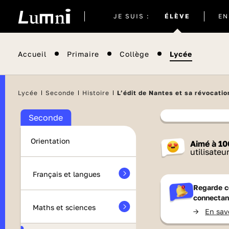
Site
JE SUIS :
ÉLÈVE
EN
actuel
Accueil
Primaire
Collège
Lycée
Lycée
Seconde
Histoire
L’édit de Nantes et sa révocatio
Seconde
Contenu
Orientation
Aimé à
10
France 
utilisateu
Français et langues
Regarde c
connectan
Maths et sciences
->
En sav