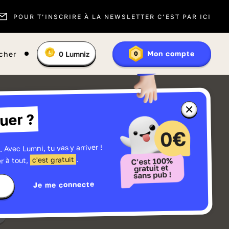
POUR T’INSCRIRE À LA NEWSLETTER C’EST PAR ICI
Vous
Mon compte
cher
0
Lumniz
0
En
avez
savoir
:
plus
sur
les
Lumniz
Fermer
uer ?
la
fenêtre
d'informatio
sur
les
. Avec Lumni, tu vas y arriver !
r
Lumniz
.
c'est gratuit
r à tout,
Je me connecte