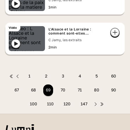
1min
Vidéo
L'Alsace et la Lorraine :
comment sont-elles
redevenues françaises ?
C Jamy, les extraits
2min
1
2
3
4
5
60
67
68
69
70
71
80
90
100
110
120
147