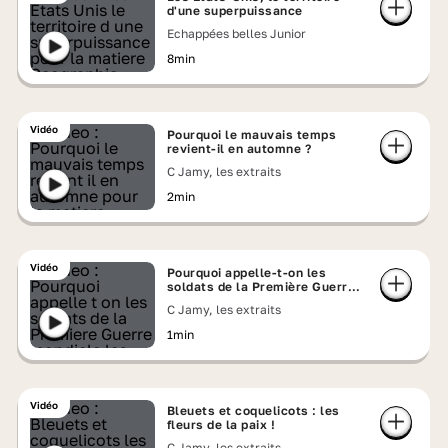
d'une superpuissance
Echappées belles Junior
8min
Vidéo
Pourquoi le mauvais temps
revient-il en automne ?
C Jamy, les extraits
2min
Vidéo
Pourquoi appelle-t-on les
soldats de la Première Guerre
mondiale « les poilus » ?
C Jamy, les extraits
1min
Vidéo
Bleuets et coquelicots : les
fleurs de la paix !
C Jamy, les extraits