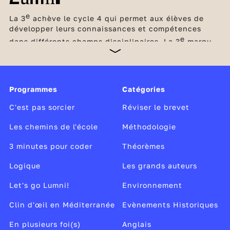
e
La 3
achève le cycle 4 qui permet aux élèves de
développer leurs connaissances et compétences
e
dans différents champs disciplinaires. La 3
marque
un tournant, car elle clôt le collège et prépare le
passage au lycée avec l’acquisition des méthodes et
des compétences nécessaires pour passer à la
vitesse supérieure. C’est l’occasion aussi pour les
Programmes
Catégories
élèves de découvrir concrètement le monde du
travail lors d’un stage d’observation en entreprise et
C'est pas sorcier
Réviser le brevet
de réfléchir à leurs envies de métier.
Les chemins de l'école
Méthodologie
3 minutes pour coder
Théorèmes
Logique
Les grands auteurs
Let's go Lumni!
Environnement
Clin d'œil en Méditerranée
Evènements Historiques
En plusieurs foi(s)
Anglais