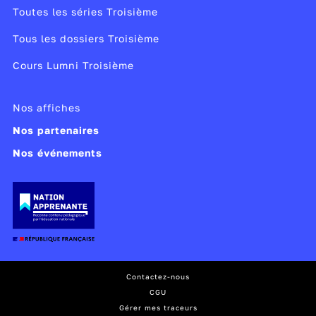
Toutes les séries Troisième
Tous les dossiers Troisième
Cours Lumni Troisième
Nos affiches
Nos partenaires
Nos événements
Contactez-nous
CGU
Gérer mes traceurs