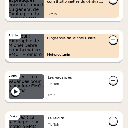
constitutionnelles du général
de Gaulle
17min
Article
Biographie de Michel Debré
Moins de 1min
Vidéo
Les vacances
Tic Tak
1min
Vidéo
La laïcité
Tic Tak