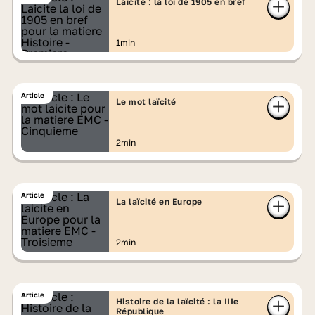
Laïcité : la loi de 1905 en bref
1min
Article
Le mot laïcité
2min
Article
La laïcité en Europe
2min
Article
Histoire de la laïcité : la IIIe
République