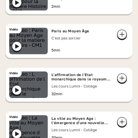
2min
Vidéo
Paris au Moyen Âge
C'est pas sorcier
5min
Vidéo
L'affirmation de l'Etat
monarchique dans le royaume
des Capétiens et des Valois
Les cours Lumni - Collège
32min
Vidéo
La ville au Moyen Age :
l'émergence d'une nouvelle
société urbaine
Les cours Lumni - Collège
30min