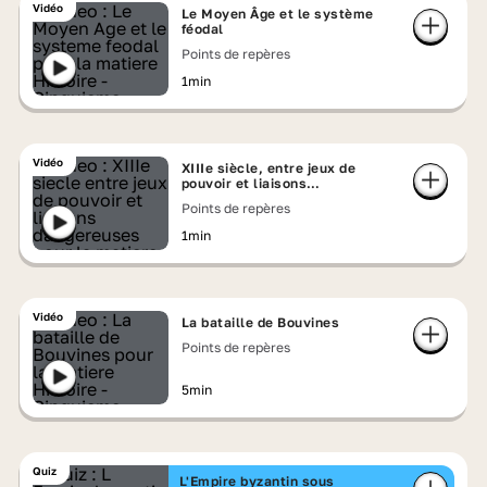
Vidéo
Le Moyen Âge et le système
féodal
Points de repères
1min
Vidéo
XIIIe siècle, entre jeux de
pouvoir et liaisons
dangereuses
Points de repères
1min
Vidéo
La bataille de Bouvines
Points de repères
5min
Quiz
L'Empire byzantin sous