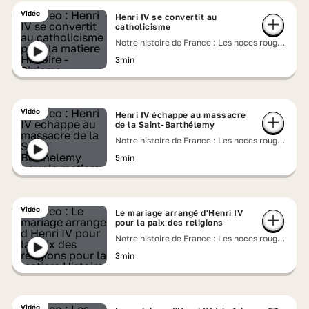
Vidéo
Henri IV se convertit au
catholicisme
Notre histoire de France : Les noces rouges
d'Henri IV et de la reine Margot
3min
Vidéo
Henri IV échappe au massacre
de la Saint-Barthélemy
Notre histoire de France : Les noces rouges
d'Henri IV et de la reine Margot
5min
Vidéo
Le mariage arrangé d'Henri IV
pour la paix des religions
Notre histoire de France : Les noces rouges
d'Henri IV et de la reine Margot
3min
Vidéo