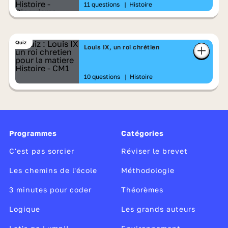
11 questions
|
Histoire
Quiz
Louis IX, un roi chrétien
10 questions
|
Histoire
Programmes
Catégories
C'est pas sorcier
Réviser le brevet
Les chemins de l'école
Méthodologie
3 minutes pour coder
Théorèmes
Logique
Les grands auteurs