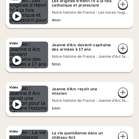
Les origines d'Henri IV à la fois
catholique et protestant
Notre histoire de France : Les noces rouges
d'Henri IV et de la reine Margot
4min
Vidéo
Jeanne d'Arc devient capitaine
des armées à 17 ans
Notre histoire de France : Jeanne d'Arc face
aux Anglais
5min
Vidéo
Jeanne d'Arc reçoit une
mission
Notre histoire de France : Jeanne d'Arc face
aux Anglais
1min
Vidéo
La vie quotidienne dans un
château fort