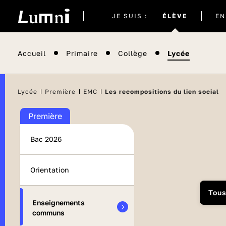
Site
JE SUIS :
ÉLÈVE
EN
actuel
Accueil
Primaire
Collège
Lycée
Lycée
Première
EMC
Les recompositions du lien social
Première
Bac 2026
Orientation
Tou
Enseignements
communs