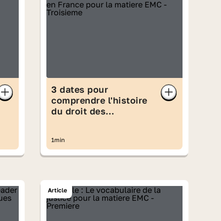
3 dates pour
comprendre l'histoire
du droit des
homosexuels en
France
1min
Article