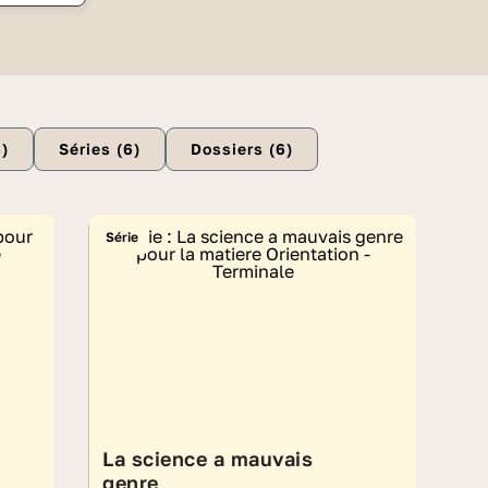
al
6
)
Séries (
6
)
Dossiers (
6
)
Série
La science a mauvais
genre