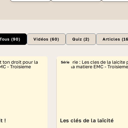
du
lien
soci
Tous (
90
)
Vidéos (
60
)
Quiz (
2
)
Articles (
1
Série
t !
Les clés de la laïcité