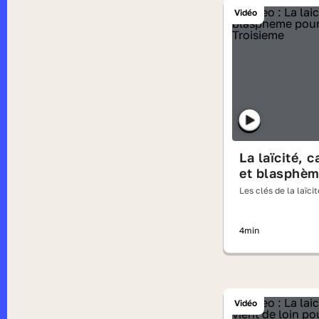
Vidéo
La laïcité, c
et blasphè
Les clés de la laïcit
4min
Vidéo