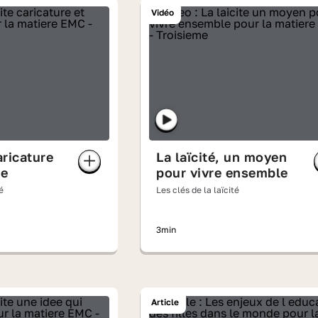
Vidéo
aricature
La laïcité, un moyen
me
pour vivre ensemble
é
Les clés de la laïcité
3min
Article